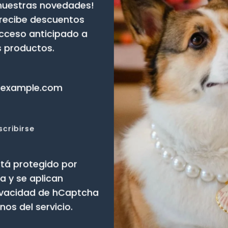
 nuestras novedades!
 recibe descuentos
acceso anticipado a
 productos.
scribirse
 Balanceado PLUS
Cable para bocinas Hi-Fi PL
está protegido por
0
Desde
$ 26,100.00
 y se aplican
rivacidad de hCaptcha
nos del servicio.