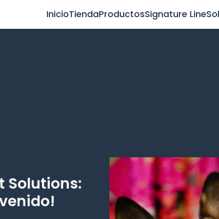
Inicio
Tienda
Productos
Signature Line
So
 Solutions:
venido!
O