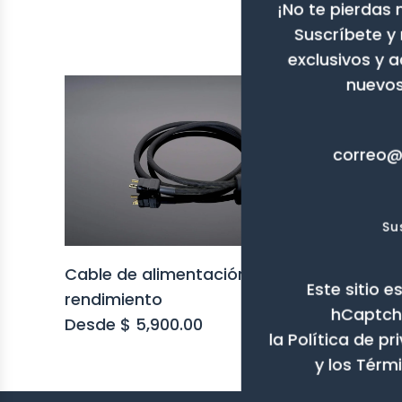
¡No te pierdas
Suscríbete y
exclusivos y 
nuevos
Su
Cable XLR
Cable de alimentación de alto
Este sitio 
$ 19,000.0
rendimiento
hCaptcha
Desde
$ 5,900.00
la Política de p
y los
Térmi